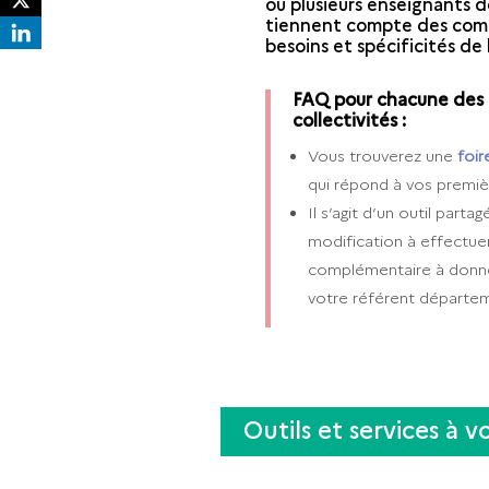
ou plusieurs enseignants d
tiennent compte des comp
besoins et spécificités de 
FAQ pour chacune des 4
collectivités :
Vous trouverez une
foir
qui répond à vos premièr
Il s’agit d’un outil part
modification à effectue
complémentaire à donner
votre référent départem
Outils et services à v