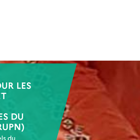
ent
Formations
Dossiers thématiques
Ressources
UR LES
ET
ES DU
RUPN)
els du