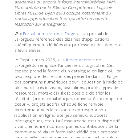
académies ou encore la forge interministérielle MIM-
libre opérée par le Pôle de Compétences Logiciels
Libres PCLL de Dijon qui s’occupe notamment du
portail apps.education.fr et qui offre un compte
Mastodon aux enseignants.
🔎 «
Portail primaire de la Forge
» : Un portail de
LaForgEdu référence des dizaines d’applications
spécifiquement dédiées aux professeurs des écoles et
à leurs élèves.
📌 Depuis mars 2026, «
La Ressourcerie
» de
LaForgeEdu remplace l’ancienne cartographie. Cet
espace prend la forme d’un catalogue en ligne où l’on
peut explorer les ressources présente dans La Forge
des communs numériques pour l’éducation à l’aide de
plusieurs filtres (niveaux, disciplines, profils, types de
ressources, mots-clés). Il est possible de trier les
résultats (ordre alphabétique, nouveautés, « coups de
cœur », projets actifs). Chaque fiche renvoie
directement vers la ressource correspondante
(application en ligne, site, jeu sérieux, supports
pédagogiques, etc.). La Ressourcerie est un dispositif
vivant, enrichi en continu par les contributions de la
communauté via un formulaire dédié pour proposer
de nouvelles ressources ou mises à jour, et un salon