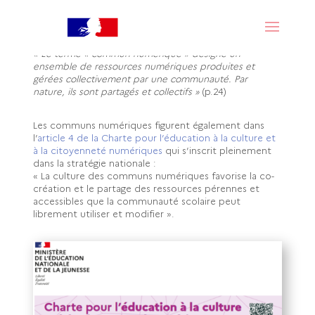
l’éducation 2023-2027 vise à proposer une « offre
numérique raisonnée, pérenne et inclusive » et
soutenir le développement des communs numériques
en constitue un levier :
« Le terme « commun numérique » désigne un
ensemble de ressources numériques produites et
gérées collectivement par une communauté. Par
nature, ils sont partagés et collectifs »
(p.24)
Les communs numériques figurent également dans
l’
article 4 de la Charte pour l’éducation à la culture et
à la citoyenneté numériques
qui s’inscrit pleinement
dans la stratégie nationale :
« La culture des communs numériques favorise la co-
création et le partage des ressources pérennes et
accessibles que la communauté scolaire peut
librement utiliser et modifier ».