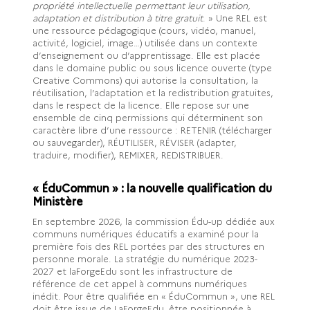
propriété intellectuelle permettant leur utilisation,
adaptation et distribution à titre gratuit
. » Une REL est
une ressource pédagogique (cours, vidéo, manuel,
activité, logiciel, image…) utilisée dans un contexte
d’enseignement ou d’apprentissage. Elle est placée
dans le domaine public ou sous licence ouverte (type
Creative Commons) qui autorise la consultation, la
réutilisation, l’adaptation et la redistribution gratuites,
dans le respect de la licence. Elle repose sur une
ensemble de cinq permissions qui déterminent son
caractère libre d’une ressource : RETENIR (télécharger
ou sauvegarder), RÉUTILISER, RÉVISER (adapter,
traduire, modifier), REMIXER, REDISTRIBUER.
« ÉduCommun » : la nouvelle qualification du
Ministère
En septembre 2026, la commission Édu-up dédiée aux
communs numériques éducatifs a examiné pour la
première fois des REL portées par des structures en
personne morale. La stratégie du numérique 2023-
2027 et laForgeEdu sont les infrastructure de
référence de cet appel à communs numériques
inédit. Pour être qualifiée en « ÉduCommun », une REL
doit être issue de LaForgeEdu, être positionnée à