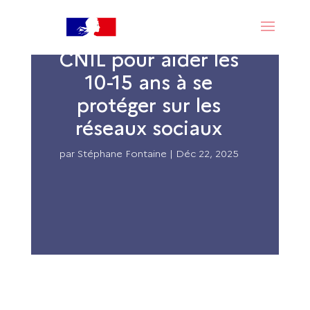
FantomApp :
l’application de la
CNIL pour aider les
10-15 ans à se
protéger sur les
réseaux sociaux
par
Stéphane Fontaine
|
Déc 22, 2025