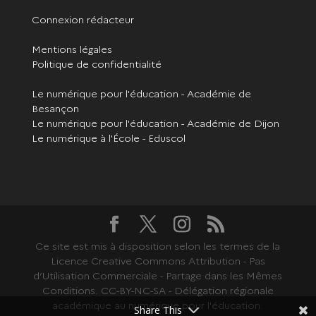
Connexion rédacteur
Mentions légales
Politique de confidentialité
Le numérique pour l'éducation - Académie de
Besançon
Le numérique pour l'éducation - Académie de Dijon
Le numérique à l'École - Eduscol
Ce site est mis à disposition selon les termes de la
Licence Creative Commons Attribution - Pas
d’Utilisation Commerciale - Partage dans les Mêmes
Conditions. CC-BY-NC-SA - Délégation régionale
académique au numérique pour l'éducation.
Share This