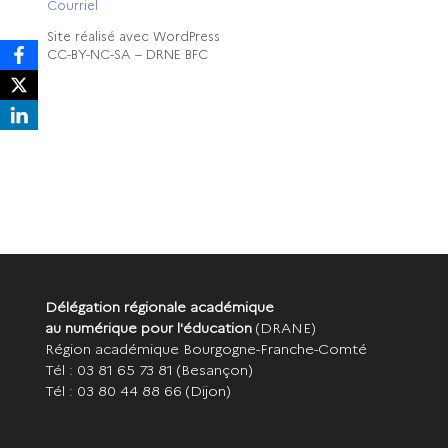
Courriel
Site réalisé avec WordPress
CC-BY-NC-SA – DRNE BFC
Délégation régionale académique
au numérique pour l'éducation
(DRANE)
Région académique Bourgogne-Franche-Comté
Tél : 03 81 65 73 81
(Besançon)
Tél : 03 80 44 88 66
(Dijon)