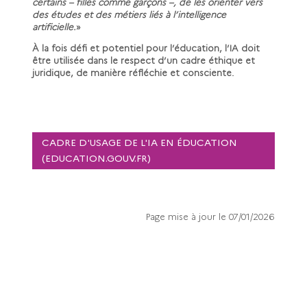
certains – filles comme garçons –, de les orienter vers
des études et des métiers liés à l’intelligence
artificielle.
»
À
la fois défi et potentiel pour l’éducation, l’IA doit
être utilisée dans le respect d’un cadre éthique et
juridique, de manière réfléchie et consciente.
CADRE D'USAGE DE L'IA EN ÉDUCATION
(EDUCATION.GOUV.FR)
Page mise à jour le 07/01/2026