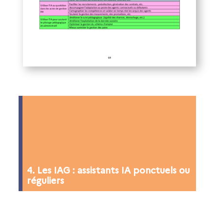
4. Les IAG : assistants IA ponctuels ou
réguliers