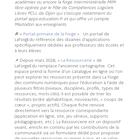
académies ou encore la forge interministérielle MIM-
libre opérée par le Pôle de Compétences Logiciels
Libres PCLL de Dijon qui s’occupe notamment du
portail apps.education.fr et qui offre un compte
Mastodon aux enseignants.
🔎 «
Portail primaire de la Forge
» : Un portail de
LaForgEdu référence des dizaines d’applications
spécifiquement dédiées aux professeurs des écoles et
à leurs élèves.
📌 Depuis mars 2026, «
La Ressourcerie
» de
LaForgeEdu remplace l’ancienne cartographie. Cet
espace prend la forme d’un catalogue en ligne où l’on
peut explorer les ressources présente dans La Forge
des communs numériques pour l’éducation à l’aide de
plusieurs filtres (niveaux, disciplines, profils, types de
ressources, mots-clés). Il est possible de trier les
résultats (ordre alphabétique, nouveautés, « coups de
cœur », projets actifs). Chaque fiche renvoie
directement vers la ressource correspondante
(application en ligne, site, jeu sérieux, supports
pédagogiques, etc.). La Ressourcerie est un dispositif
vivant, enrichi en continu par les contributions de la
communauté via un formulaire dédié pour proposer
de nouvelles ressources ou mises à jour, et un salon