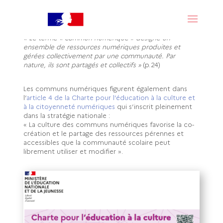
l’éducation 2023-2027 vise à proposer une « offre
numérique raisonnée, pérenne et inclusive » et
soutenir le développement des communs numériques
en constitue un levier :
« Le terme « commun numérique » désigne un
ensemble de ressources numériques produites et
gérées collectivement par une communauté. Par
nature, ils sont partagés et collectifs »
(p.24)
Les communs numériques figurent également dans
l’
article 4 de la Charte pour l’éducation à la culture et
à la citoyenneté numériques
qui s’inscrit pleinement
dans la stratégie nationale :
« La culture des communs numériques favorise la co-
création et le partage des ressources pérennes et
accessibles que la communauté scolaire peut
librement utiliser et modifier ».