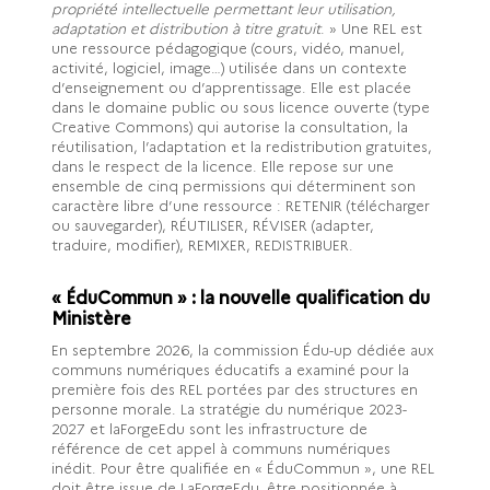
propriété intellectuelle permettant leur utilisation,
adaptation et distribution à titre gratuit
. » Une REL est
une ressource pédagogique (cours, vidéo, manuel,
activité, logiciel, image…) utilisée dans un contexte
d’enseignement ou d’apprentissage. Elle est placée
dans le domaine public ou sous licence ouverte (type
Creative Commons) qui autorise la consultation, la
réutilisation, l’adaptation et la redistribution gratuites,
dans le respect de la licence. Elle repose sur une
ensemble de cinq permissions qui déterminent son
caractère libre d’une ressource : RETENIR (télécharger
ou sauvegarder), RÉUTILISER, RÉVISER (adapter,
traduire, modifier), REMIXER, REDISTRIBUER.
« ÉduCommun » : la nouvelle qualification du
Ministère
En septembre 2026, la commission Édu-up dédiée aux
communs numériques éducatifs a examiné pour la
première fois des REL portées par des structures en
personne morale. La stratégie du numérique 2023-
2027 et laForgeEdu sont les infrastructure de
référence de cet appel à communs numériques
inédit. Pour être qualifiée en « ÉduCommun », une REL
doit être issue de LaForgeEdu, être positionnée à