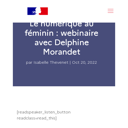
Le numérique au
féminin : webinaire
avec Delphine
Morandet
par
Isabelle Thevenet
|
Oct 20, 2022
[readspeaker_listen_button
readclass=read_this]