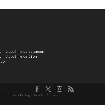
ion - Académie de Besançon
on - Académie de Dijon
scol
 Commerciale - Partage dans les Mêmes