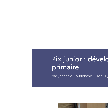
La DRANE
Acteurs
Accompagnem
Pix junior : dév
primaire
par
Johannie Boudehane
|
Déc 20,