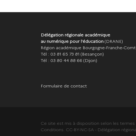
Délégation régionale académique
au numérique pour l'éducation
(DRANE)
Région académique Bourgogne-Franche-Com
Tél : 03 81 65 73 81
(Besançon)
Tél : 03 80 44 88 66
(Dijon)
Formulaire de contact
Ce site est mis à disposition selon les terme
Conditions. CC-BY-NC-SA - Délégation région