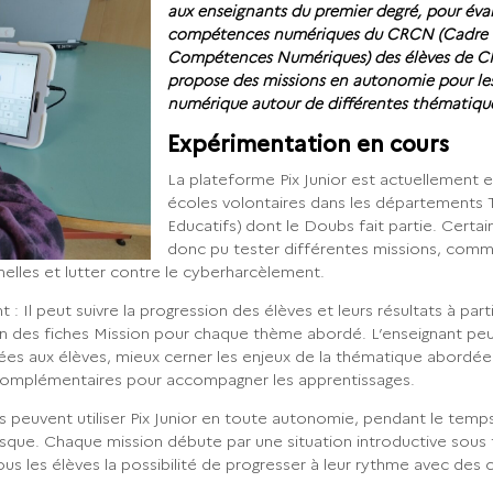
aux enseignants du premier degré, pour éval
compétences numériques du CRCN (Cadre 
Compétences Numériques) des élèves de CM
propose des missions en autonomie pour les 
numérique autour de différentes thématiqu
Expérimentation en cours
La plateforme Pix Junior est actuellement 
écoles volontaires dans les départements 
Educatifs) dont le Doubs fait partie. Cert
donc pu tester différentes missions, comme
lles et lutter contre le cyberharcèlement.
 : Il peut suivre la progression des élèves et leurs résultats à part
ion des fiches Mission pour chaque thème abordé. L’enseignant peu
ées aux élèves, mieux cerner les enjeux de la thématique abordée 
complémentaires pour accompagner les apprentissages.
ls peuvent utiliser Pix Junior en toute autonomie, pendant le temp
asque. Chaque mission débute par une situation introductive sous
ous les élèves la possibilité de progresser à leur rythme avec des