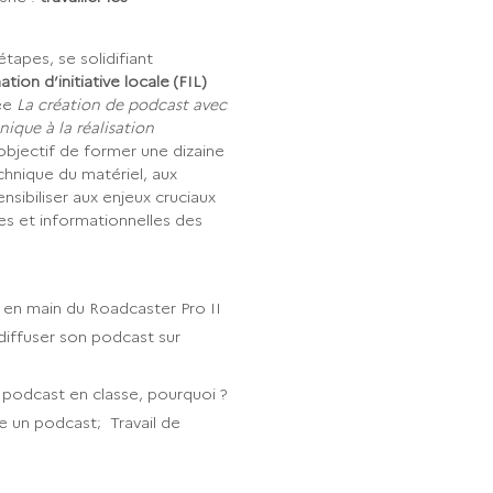
étapes, se solidifiant
tion d’initiative locale (FIL)
ée
La création de podcast avec
nique à la réalisation
 objectif de former une dizaine
echnique du matériel, aux
nsibiliser aux enjeux cruciaux
 et informationnelles des
e en main du Roadcaster Pro II
ffuser son podcast sur
 podcast en classe, pourquoi ?
e un podcast; Travail de