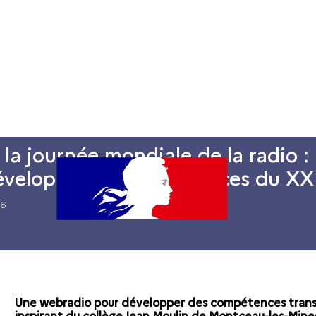
ent
Formations
Dossiers thématiques
Ressources
la journée mondiale de la radio :
velopper les compétences du XXI
26
Une webradio pour développer des compétences transv