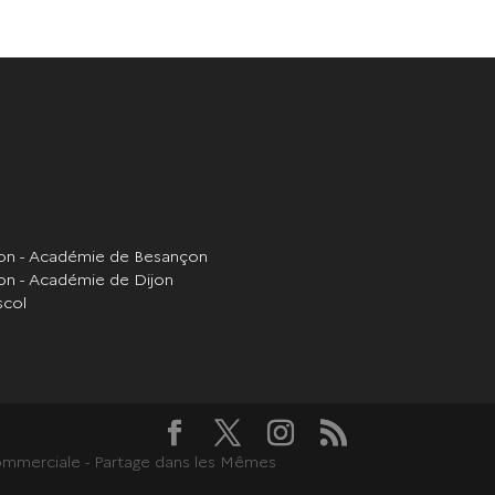
ion - Académie de Besançon
on - Académie de Dijon
scol
 Commerciale - Partage dans les Mêmes