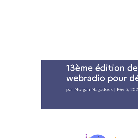
La DRANE
Acteurs
Accompagnem
13ème édition de 
webradio pour dé
par
Morgan Magadoux
|
Fév 5, 20