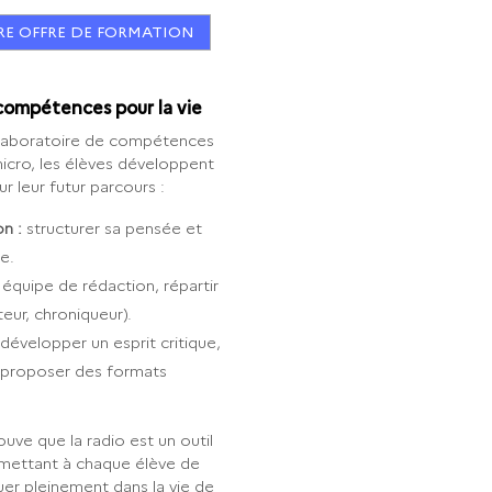
RE OFFRE DE FORMATION
 compétences pour la vie
e laboratoire de compétences
micro, les élèves développent
ur leur futur parcours :
n :
structurer sa pensée et
e.
n équipe de rédaction, répartir
teur, chroniqueur).
développer un esprit critique,
r proposer des formats
uve que la radio est un outil
ermettant à chaque élève de
quer pleinement dans la vie de