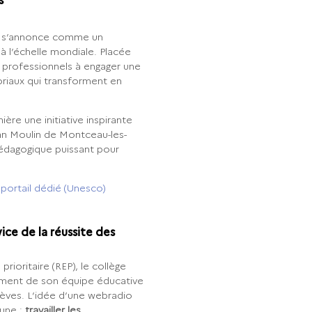
s
r, s’annonce comme un
 l’échelle mondiale. Placée
les professionnels à engager une
toriaux qui transforment en
re une initiative inspirante
an Moulin de Montceau-les-
 pédagogique puissant pour
 portail dédié (Unesco)
ice de la réussite des
rioritaire (REP), le collège
ement de son équipe éducative
élèves. L’idée d’une webradio
une :
travailler les