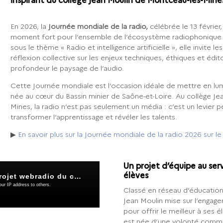
inspirant du collège Jean Moulin de Montceau-les-Mine
En 2026, la
Journée mondiale de la radio,
célébrée le 13 févrie
moment fort pour l’ensemble de l’écosystème radiophonique à
sous le thème « Radio et intelligence artificielle », elle invite 
réflexion collective sur les enjeux techniques, éthiques et édi
profondeur le paysage de l’audio.
Cette Journée mondiale est l’occasion idéale de mettre en lumiè
née au cœur du Bassin minier de Saône-et-Loire. Au collège Je
Mines, la radio n’est pas seulement un média : c’est un levier
transformer l’apprentissage et révéler les talents.
▶
En savoir plus sur la Journée mondiale de la radio 2026 sur le
Un projet d’équipe au serv
élèves
Classé en réseau d’éducation p
Jean Moulin mise sur l’engag
pour offrir le meilleur à ses 
est née d’une volonté comm