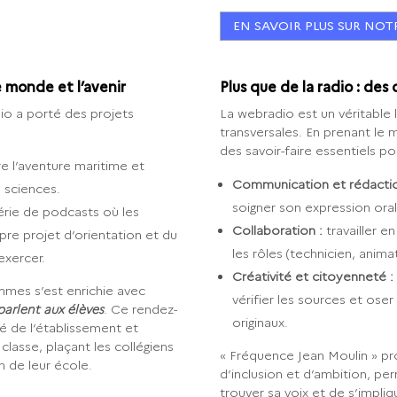
EN SAVOIR PLUS SUR NOT
 monde et l’avenir
Plus que de la radio : des
io a porté des projets
La webradio est un véritabl
transversales. En prenant le 
des savoir-faire essentiels po
re l’aventure maritime et
Communication et rédactio
s sciences.
soigner son expression oral
rie de podcasts où les
Collaboration :
travailler e
pre projet d’orientation et du
les rôles (technicien, anima
exercer.
Créativité et citoyenneté :
ammes s’est enrichie avec
vérifier les sources et ose
parlent aux élèves
. Ce rendez-
originaux.
té de l’établissement et
 classe, plaçant les collégiens
« Fréquence Jean Moulin » pro
 de leur école.
d’inclusion et d’ambition, p
trouver sa voix et de s’impli