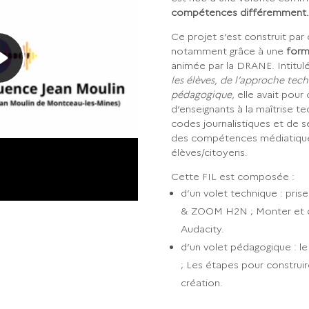
compétences différemment.
Ce projet s’est construit par 
notamment grâce à une
forma
animée par la DRANE. Intitul
les élèves, de l’approche tech
pédagogique,
elle avait pour
d’enseignants à la maîtrise t
codes journalistiques et de se
des compétences médiatiques
élèves/citoyens.
Cette FIL est composée :
d’un volet technique : pris
& ZOOM H2N ; Monter et di
Audacity.
d’un volet pédagogique : le
; Les étapes pour construir
création.