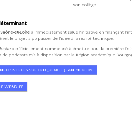
son collège.
 déterminant
Saône-et-Loire
a immédiatement salué l’initiative en finançant l’in
iel, le projet a pu passer de l’idée à la réalité technique.
Moulin
a officiellement commencé à émettre pour la première fois
n de podcasts mis à disposition par la Région académique Bourg
ENREGISTRÉES SUR FRÉQUENCE JEAN MOULIN
E WEBDIFF