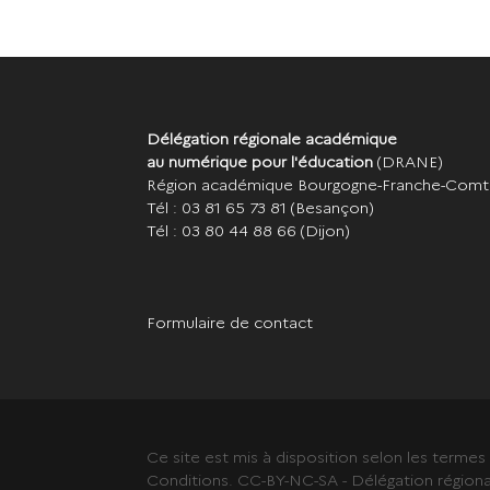
Délégation régionale académique
au numérique pour l'éducation
(DRANE)
Région académique Bourgogne-Franche-Com
Tél : 03 81 65 73 81
(Besançon)
Tél : 03 80 44 88 66
(Dijon)
Formulaire de contact
Ce site est mis à disposition selon les terme
Conditions. CC-BY-NC-SA - Délégation région