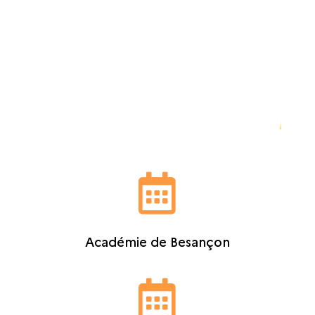
Calendrier du 2ème trimestre
(janvier – mars 2026)

Académie de Besançon
