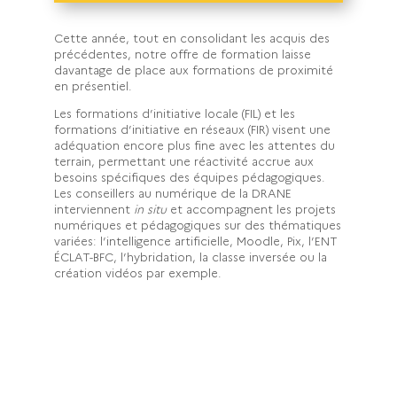
Cette année, tout en consolidant les acquis des
précédentes, notre offre de formation laisse
davantage de place aux formations de proximité
en présentiel.
Les formations d’initiative locale (FIL) et les
formations d’initiative en réseaux (FIR) visent une
adéquation encore plus fine avec les attentes du
terrain, permettant une réactivité accrue aux
besoins spécifiques des équipes pédagogiques.
Les conseillers au numérique de la DRANE
interviennent
in situ
et accompagnent les projets
numériques et pédagogiques sur des thématiques
variées: l’intelligence artificielle, Moodle, Pix, l’ENT
ÉCLAT-BFC, l’hybridation, la classe inversée ou la
création vidéos par exemple.
Des visio de présentation d’une heure
pour se faire une idée du contenu des FIR
sont proposées par les formateurs de la
DRANE