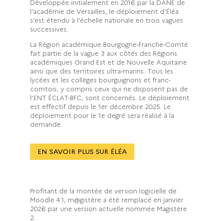
Développée initialement en 2016 par la DANE de
l’académie de Versailles, le déploiement d’Éléa
s’est étendu à l’échelle nationale en trois vagues
successives.
La Région académique Bourgogne-Franche-Comté
fait partie de la vague 3 aux côtés des Régions
académiques Grand Est et de Nouvelle Aquitaine
ainsi que des territoires ultra-marins. Tous les
lycées et les collèges bourguignons et franc-
comtois, y compris ceux qui ne disposent pas de
l’ENT ÉCLAT-BFC, sont concernés. Le déploiement
est effectif depuis le 1er décembre 2025. Le
déploiement pour le 1e degré sera réalisé à la
demande.
EN SAVOIR PLUS SUR ÉLÉA
Profitant de la montée de version logicielle de
Moodle 4.1, m@gistère a été remplacé en janvier
2026 par une version actuelle nommée Magistère
2.