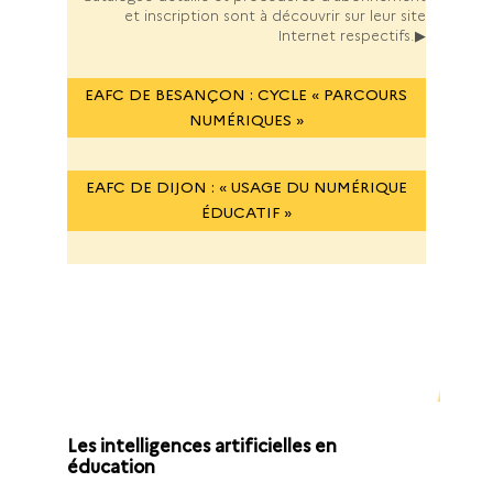
et inscription sont à découvrir sur leur site
Internet respectifs.▶
EAFC DE BESANÇON : CYCLE « PARCOURS
NUMÉRIQUES »
EAFC DE DIJON : « USAGE DU NUMÉRIQUE
ÉDUCATIF »
Les thématiques phares de
l’offre de formation 2025 –
2026
Les intelligences artificielles en
éducation