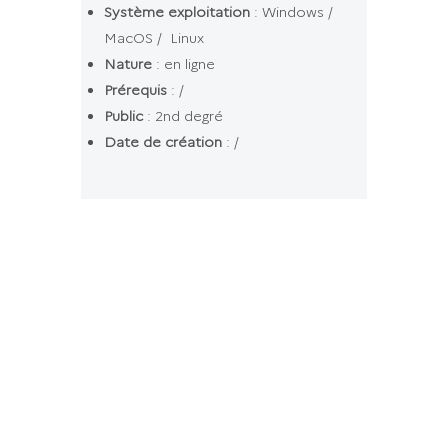
Système exploitation
: Windows /
MacOS / Linux
Nature
: en ligne
Prérequis
: /
d
Retour au sommaire
Public
: 2nd degré
Date de création
: /