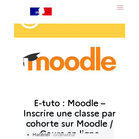
E-tuto : Moodle –
Inscrire une classe par
cohorte sur Moodle /
Cours en ligne
Matériel
: ordinateur