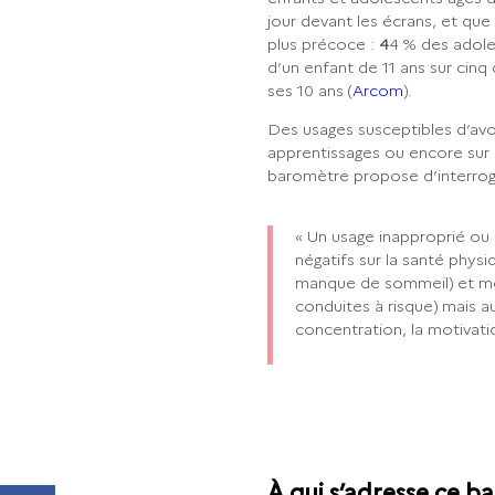
jour devant les écrans, et qu
plus précoce :
4
4 % des adole
d’un enfant de 11 ans sur cinq 
ses 10 ans (
Arcom
).
Des usages susceptibles d’avoi
apprentissages ou encore sur l
baromètre propose d’interrog
«
Un usage inapproprié ou 
négatifs sur la santé physi
manque de sommeil) et men
conduites à risque) mais aus
concentration, la motivati
À qui s’adresse ce b