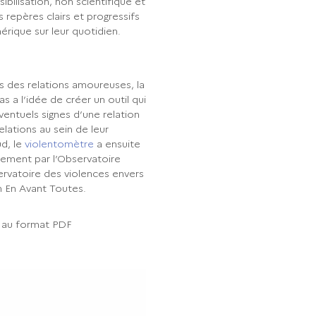
ibilisation, non scientifique et
 repères clairs et progressifs
érique sur leur quotidien.
es des relations amoureuses, la
 a l’idée de créer un outil qui
entuels signes d’une relation
elations au sein de leur
d, le
violentomètre
a ensuite
tement par l’Observatoire
ervatoire des violences envers
n En Avant Toutes.
au format PDF