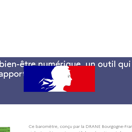
ent
Formations
Dossiers thématiques
Ressources
ien-être numérique, un outil qui 
 rapport aux écrans
Ce baromètre, conçu par la DRANE Bourgogne-Fra