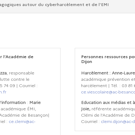
gogiques autour du cyberharcèlement et de l'EMI
r l’Académie de
Personnes ressources po
Dijon
ozza
, responsable
Harcèlement : Anne-Laure
utte contre le
académique prévention et 
5 74 09 | Courriel :
harcèlement | Tél. : 03 81 
.fr
ce.viescolaire@ac-besanco
l’information
:
Marie
Education aux médias et à
 académique ÉMI,
Joie,
référente académiqu
l’Académie de Besançon|
Clémi de l’Académie de Dij
iel :
ce.clemi
@ac-
Courriel :
clemi.dijon@ac-di