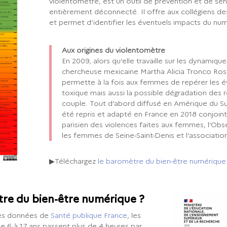
violentomètre, est un outil de prévention et de sens
entièrement déconnecté. Il offre aux collégiens des
et permet d’identifier les éventuels impacts du num
Aux origines du violentomètre
En 2009, alors qu’elle travaille sur les dynamiqu
chercheuse mexicaine Martha Alicia Tronco Rosas
permette à la fois aux femmes de repérer les év
toxique mais aussi la possible dégradation des r
couple. Tout d’abord diffusé en Amérique du Su
été repris et adapté en France en 2018 conjoin
parisien des violences faites aux femmes, l’Obs
les femmes de Seine-Saint-Denis et l’associatio
▶Téléchargez
le baromètre du bien-être numérique
re du bien-être numérique ?
les données de
Santé publique France
, les
e 6 à 17 ans passent plus de 4 heures par