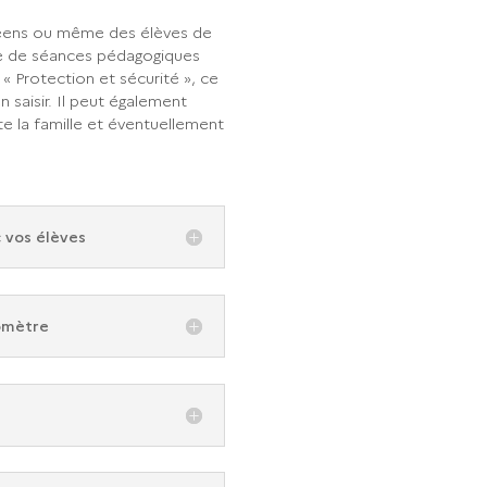
lycéens ou même des élèves de
dre de séances pédagogiques
s
« Protection et sécurité », ce
 saisir. Il peut également
te la famille et éventuellement
 vos élèves
romètre