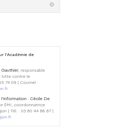
ur l’Académie de
 Gauthier
, responsable
lutte contre le
65 74 09 | Courriel :
n.fr
 l’information
:
Cécile De
e ÉMI, coordonnatrice
on | Tél. : 03 80 44 86 87 |
jon.fr