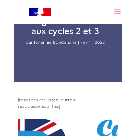
Captain Kelly :
l’anglais accessible
aux cycles 2 et 3
par
Johannie Boudehane
|
Fév 11, 2022
[readspeaker_listen_button
readclass=read_this]