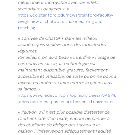
médicament incroyable avec des effets
secondaires dangereux. »
https://ed.stanford.edu/news/stanford-faculty-
weigh-new-ai-chatbot-s-shake-learning-and-
teaching
« L’arrivée de ChatGPT dans les milieux
académiques soulève donc des inquiétudes
légitimes.
Par ailleurs, on aura beau « interdire » l’usage de
ces outils en classe, la technologie est
maintenant disponible, gratuite, facilement
accessible et utilisable, de sorte qu’on ne pourra
revenir en arrière ou faire rentrer le génie dans
sa lampe. »
https://www.ledevoir.com/opinion/idees/774674/
idees-ceci-n-est-pas-un-professeur-d-universite
« Peut-on, s’il n’est plus possible d’attester de
l’authenticité d’un texte, encore demander à
des étudiants de rédiger des travaux à la
maison ? Préserve-t-on adéquatement l’équité