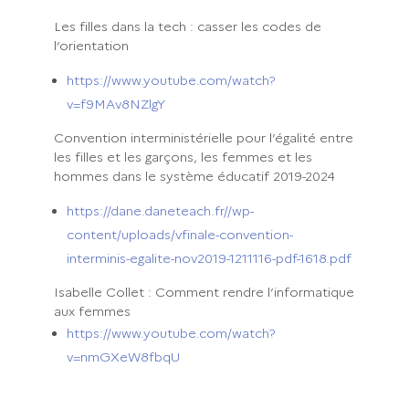
Les filles dans la tech : casser les codes de
l’orientation
https://www.youtube.com/watch?
v=f9MAv8NZlgY
Convention interministérielle pour l’égalité entre
les filles et les garçons, les femmes et les
hommes dans le système éducatif 2019-2024
https://dane.daneteach.fr//wp-
content/uploads/vfinale-convention-
interminis-egalite-nov2019-1211116-pdf-1618.pdf
Isabelle Collet : Comment rendre l’informatique
aux femmes
https://www.youtube.com/watch?
v=nmGXeW8fbqU