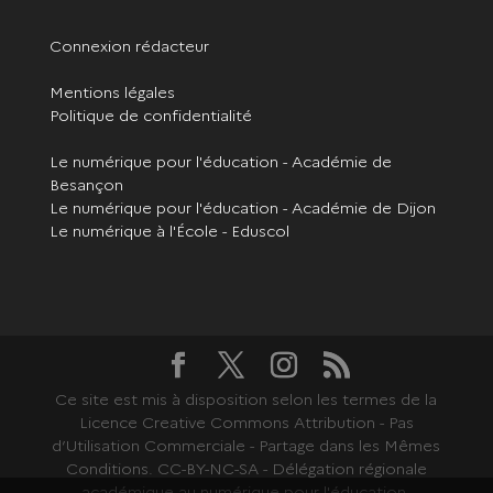
Connexion rédacteur
Mentions légales
Politique de confidentialité
Le numérique pour l'éducation - Académie de
Besançon
Le numérique pour l'éducation - Académie de Dijon
Le numérique à l'École - Eduscol
Ce site est mis à disposition selon les termes de la
Licence Creative Commons Attribution - Pas
d’Utilisation Commerciale - Partage dans les Mêmes
Conditions. CC-BY-NC-SA - Délégation régionale
académique au numérique pour l'éducation.