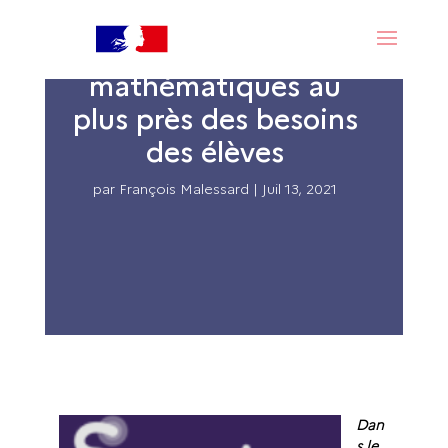
Smart Enseigno,
l’apprentissage des
mathématiques au
plus près des besoins
des élèves
par
François Malessard
|
Juil 13, 2021
Dan
s le